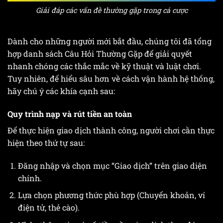
Giải đáp các vấn đề thường gặp trong cá cược
Dành cho những người mới bắt đầu, chúng tôi đã tổng
hợp danh sách
Câu Hỏi Thường Gặp
để giải quyết
nhanh chóng các thắc mắc về kỹ thuật và luật chơi.
Tuy nhiên, để hiểu sâu hơn về cách vận hành hệ thống,
hãy chú ý các khía cạnh sau:
Quy trình nạp và rút tiền an toàn
Để thực hiện giao dịch thành công, người chơi cần thực
hiện theo thứ tự sau:
Đăng nhập và chọn mục “Giao dịch” trên giao diện
chính.
Lựa chọn phương thức phù hợp (Chuyển khoản, ví
điện tử, thẻ cào).