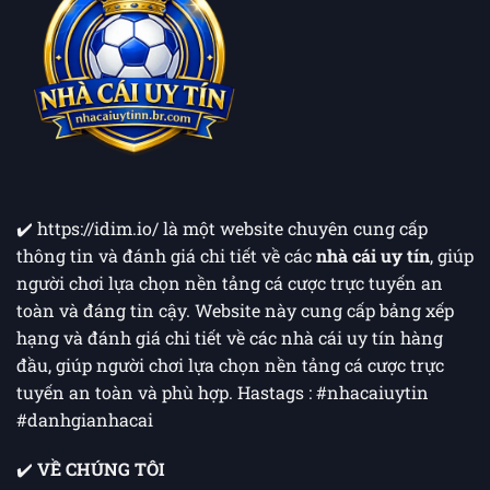
✔️ ​
https://idim.io/
là một website chuyên cung cấp
thông tin và đánh giá chi tiết về các
nhà cái uy tín
, giúp
người chơi lựa chọn nền tảng cá cược trực tuyến an
toàn và đáng tin cậy. Website này cung cấp bảng xếp
hạng và đánh giá chi tiết về các nhà cái uy tín hàng
đầu, giúp người chơi lựa chọn nền tảng cá cược trực
tuyến an toàn và phù hợp. Hastags : #nhacaiuytin
#danhgianhacai
✔️
VỀ CHÚNG TÔI