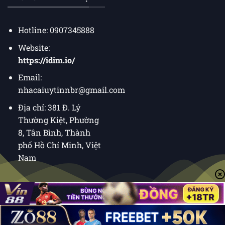
Hotline: 0907345888
Website:
https://idim.io/
Email:
nhacaiuytinnbr@gmail.com
Địa chỉ: 381 Đ. Lý
Thường Kiệt, Phường
8, Tân Bình, Thành
phố Hồ Chí Minh, Việt
Nam
Copyright 2026 ©
nhà cái uy tín