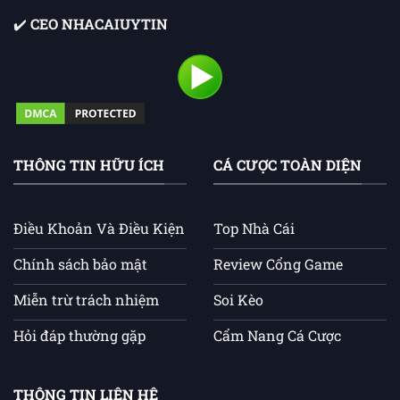
✔️
CEO NHACAIUYTIN
THÔNG TIN HỮU ÍCH
CÁ CƯỢC TOÀN DIỆN
Điều Khoản Và Điều Kiện
Top Nhà Cái
Chính sách bảo mật
Review Cổng Game
Miễn trừ trách nhiệm
Soi Kèo
Hỏi đáp thường gặp
Cẩm Nang Cá Cược
THÔNG TIN LIÊN HỆ