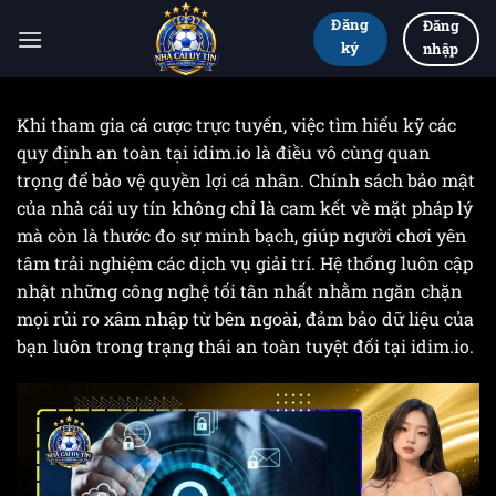
Bỏ
Đăng
Đăng
qua
ký
nhập
nội
dung
Khi tham gia cá cược trực tuyến, việc tìm hiểu kỹ các
quy định an toàn tại idim.io là điều vô cùng quan
trọng để bảo vệ quyền lợi cá nhân. Chính sách bảo mật
của nhà cái uy tín không chỉ là cam kết về mặt pháp lý
mà còn là thước đo sự minh bạch, giúp người chơi yên
tâm trải nghiệm các dịch vụ giải trí. Hệ thống luôn cập
nhật những công nghệ tối tân nhất nhằm ngăn chặn
mọi rủi ro xâm nhập từ bên ngoài, đảm bảo dữ liệu của
bạn luôn trong trạng thái an toàn tuyệt đối tại
idim.io
.