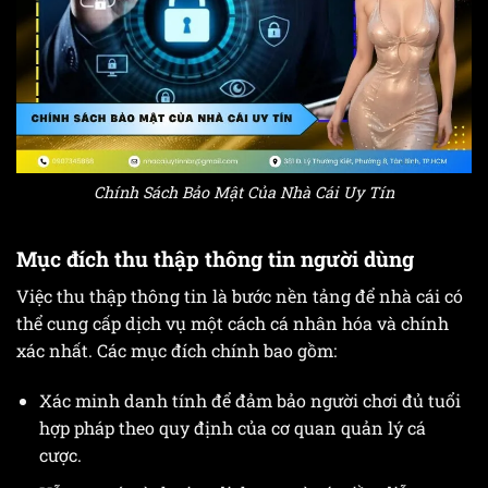
Chính Sách Bảo Mật Của Nhà Cái Uy Tín
Mục đích thu thập thông tin người dùng
Việc thu thập thông tin là bước nền tảng để nhà cái có
thể cung cấp dịch vụ một cách cá nhân hóa và chính
xác nhất. Các mục đích chính bao gồm:
Xác minh danh tính để đảm bảo người chơi đủ tuổi
hợp pháp theo quy định của cơ quan quản lý cá
cược.