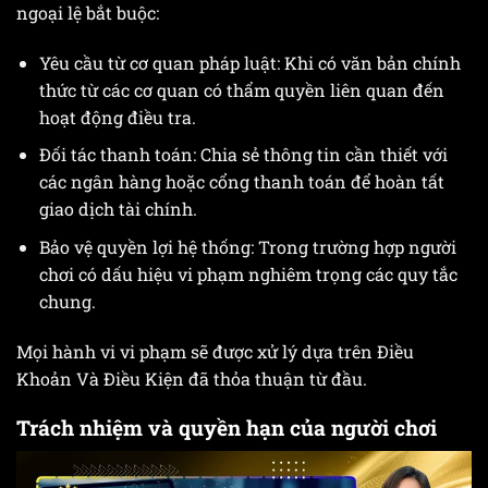
ngoại lệ bắt buộc:
Yêu cầu từ cơ quan pháp luật: Khi có văn bản chính
thức từ các cơ quan có thẩm quyền liên quan đến
hoạt động điều tra.
Đối tác thanh toán: Chia sẻ thông tin cần thiết với
các ngân hàng hoặc cổng thanh toán để hoàn tất
giao dịch tài chính.
Bảo vệ quyền lợi hệ thống: Trong trường hợp người
chơi có dấu hiệu vi phạm nghiêm trọng các quy tắc
chung.
Mọi hành vi vi phạm sẽ được xử lý dựa trên
Điều
Khoản Và Điều Kiện
đã thỏa thuận từ đầu.
Trách nhiệm và quyền hạn của người chơi