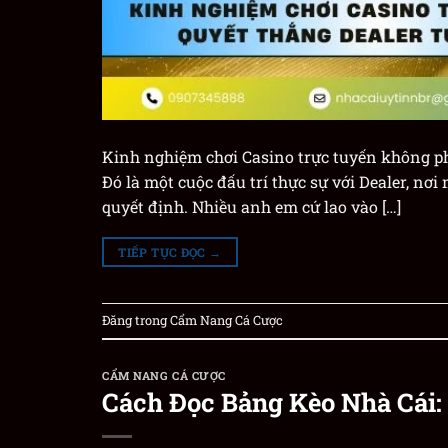
Kinh nghiệm chơi Casino trực tuyến không ph
Đó là một cuộc đấu trí thực sự với Dealer, nơi
quyết định. Nhiều anh em cứ lao vào […]
TIẾP TỤC ĐỌC
→
Đăng trong
Cẩm Nang Cá Cược
CẨM NANG CÁ CƯỢC
Cách Đọc Bảng Kèo Nhà Cái: