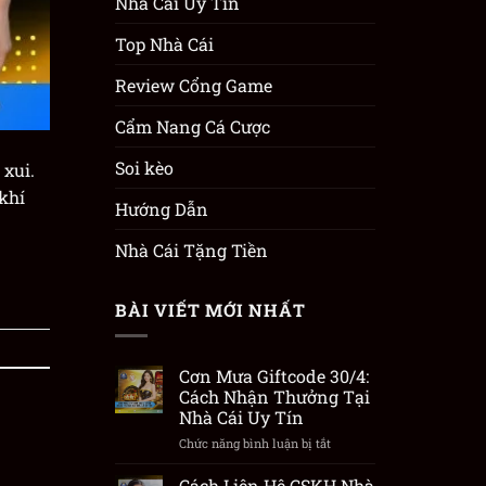
Nhà Cái Uy Tín
Top Nhà Cái
Review Cổng Game
Cẩm Nang Cá Cược
Soi kèo
 xui.
 khí
Hướng Dẫn
Nhà Cái Tặng Tiền
BÀI VIẾT MỚI NHẤT
Cơn Mưa Giftcode 30/4:
Cách Nhận Thưởng Tại
Nhà Cái Uy Tín
Chức năng bình luận bị tắt
ở
Cơn
Mưa
Cách Liên Hệ CSKH Nhà