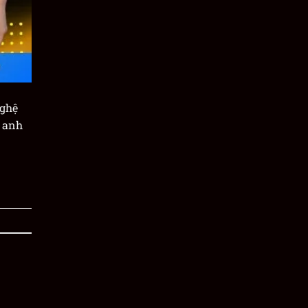
Crypto/USDT:
IP
An
Khi
Toàn,
Bị
Ẩn
Chặn
Danh
Link
Cá
Cược
nghệ
u anh