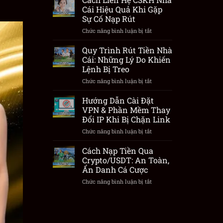
Giftcode
Cái Hiệu Quả Khi Gặp
30/4:
Sự Cố Nạp Rút
Cách
Chức năng bình luận bị tắt
ở
Nhận
Cách
Thưởng
Liên
Tại
Quy Trình Rút Tiền Nhà
Hệ
Nhà
Cái: Những Lý Do Khiến
CSKH
Cái
Lệnh Bị Treo
Nhà
Uy
Chức năng bình luận bị tắt
ở
Cái
Tín
Quy
Hiệu
Trình
Quả
Hướng Dẫn Cài Đặt
Rút
Khi
VPN & Phần Mềm Thay
Tiền
Gặp
Đổi IP Khi Bị Chặn Link
Nhà
Sự
Chức năng bình luận bị tắt
ở
Cái:
Cố
Hướng
Những
Nạp
Dẫn
Lý
Cách Nạp Tiền Qua
Rút
Cài
Do
Crypto/USDT: An Toàn,
Đặt
Khiến
Ẩn Danh Cá Cược
VPN
Lệnh
Chức năng bình luận bị tắt
ở
&
Bị
Cách
Phần
Treo
Nạp
Mềm
Tiền
Thay
Qua
Đổi