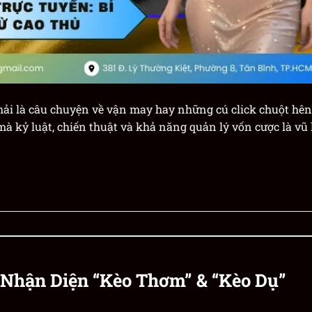
ải là câu chuyện về vận may hay những cú click chuột hên
 mà kỷ luật, chiến thuật và khả năng quản lý vốn cược là vũ
 Nhận Diện “Kèo Thơm” & “Kèo Dụ”