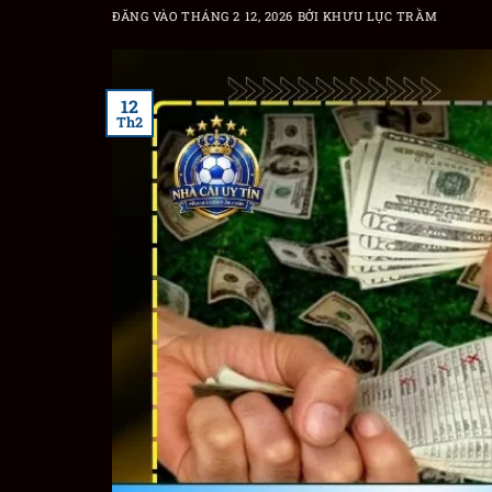
ĐĂNG VÀO
THÁNG 2 12, 2026
BỞI
KHƯU LỤC TRẦM
12
Th2