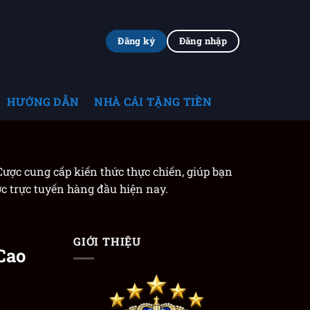
Đăng ký
Đăng nhập
HƯỚNG DẪN
NHÀ CÁI TẶNG TIỀN
Cược cung cấp kiến thức thực chiến, giúp bạn
ợc trực tuyến hàng đầu hiện nay.
GIỚI THIỆU
Cao