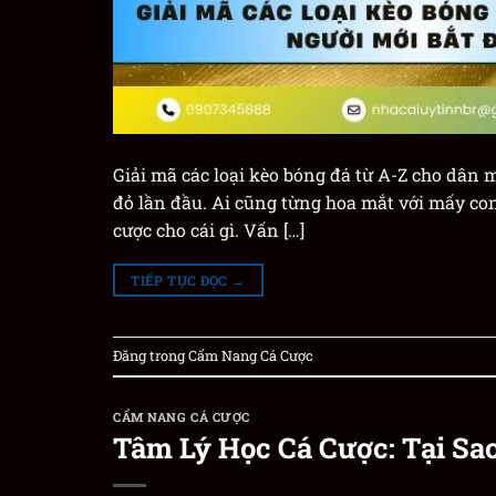
Giải mã các loại kèo bóng đá từ A-Z cho dân
đỏ lần đầu. Ai cũng từng hoa mắt với mấy con 
cược cho cái gì. Vấn […]
TIẾP TỤC ĐỌC
→
Đăng trong
Cẩm Nang Cá Cược
CẨM NANG CÁ CƯỢC
Tâm Lý Học Cá Cược: Tại Sa