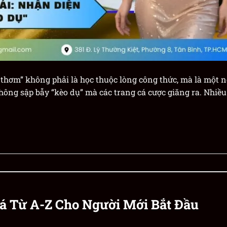
 thơm” không phải là học thuộc lòng công thức, mà là một 
không sập bẫy “kèo dụ” mà các trang cá cược giăng ra. Nhiề
Đá Từ A-Z Cho Người Mới Bắt Đầu