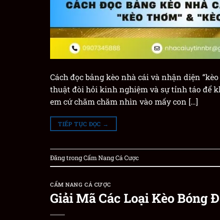
Cách đọc bảng kèo nhà cái và nhận diện “kèo
thuật đòi hỏi kinh nghiệm và sự tỉnh táo để 
em cứ chăm chăm nhìn vào mấy con […]
TIẾP TỤC ĐỌC
→
Đăng trong
Cẩm Nang Cá Cược
CẨM NANG CÁ CƯỢC
Giải Mã Các Loại Kèo Bóng 