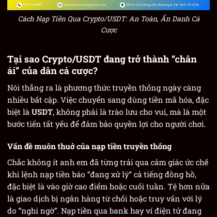
Cách Nạp Tiền Qua Crypto/USDT: An Toàn, Ẩn Danh Cá
Cược
Tại sao Crypto/USDT đang trở thành “chân
ái” của dân cá cược?
Nói thẳng ra là phương thức truyền thống ngày càng
nhiều bất cập. Việc chuyển sang dùng tiền mã hóa, đặc
biệt là
USDT
, không phải là trào lưu cho vui, mà là một
bước tiến tất yếu để đảm bảo quyền lợi cho người chơi.
Vấn đề muôn thuở của nạp tiền truyền thống
Chắc không ít anh em đã từng trải qua cảm giác ức chế
khi lệnh nạp tiền báo “đang xử lý” cả tiếng đồng hồ,
đặc biệt là vào giờ cao điểm hoặc cuối tuần. Tệ hơn nữa
là giao dịch bị ngân hàng từ chối hoặc truy vấn với lý
do “nghi ngờ”. Nạp tiền qua bank hay ví điện tử đang