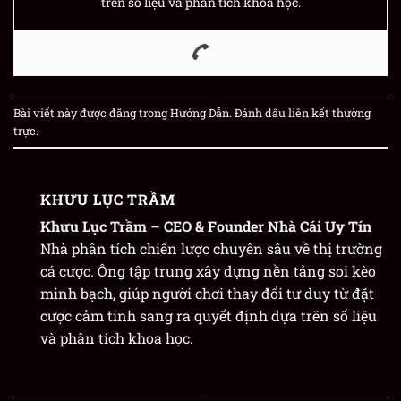
trên số liệu và phân tích khoa học.
Bài viết này được đăng trong
Hướng Dẫn
. Đánh dấu
liên kết thường
trực
.
KHƯU LỤC TRẦM
Khưu Lục Trầm
– CEO & Founder
Nhà Cái Uy Tín
Nhà phân tích chiến lược chuyên sâu về thị trường
cá cược. Ông tập trung xây dựng nền tảng soi kèo
minh bạch, giúp người chơi thay đổi tư duy từ đặt
cược cảm tính sang ra quyết định dựa trên số liệu
và phân tích khoa học.