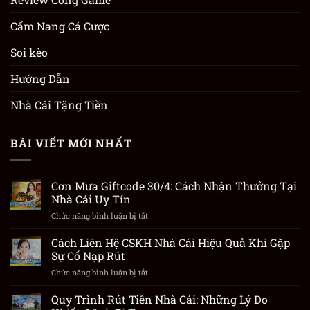
Cẩm Nang Cá Cược
Soi kèo
Hướng Dẫn
Nhà Cái Tặng Tiền
BÀI VIẾT MỚI NHẤT
Cơn Mưa Giftcode 30/4: Cách Nhận Thưởng Tại
Nhà Cái Uy Tín
Chức năng bình luận bị tắt
ở
Cơn
Mưa
Cách Liên Hệ CSKH Nhà Cái Hiệu Quả Khi Gặp
Giftcode
Sự Cố Nạp Rút
30/4:
Chức năng bình luận bị tắt
ở
Cách
Cách
Nhận
Liên
Quy Trình Rút Tiền Nhà Cái: Những Lý Do
Thưởng
Hệ
Tại