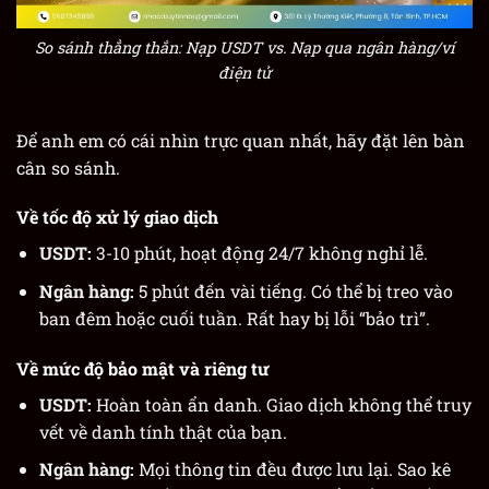
So sánh thẳng thắn: Nạp USDT vs. Nạp qua ngân hàng/ví
điện tử
Để anh em có cái nhìn trực quan nhất, hãy đặt lên bàn
cân so sánh.
Về tốc độ xử lý giao dịch
USDT:
3-10 phút, hoạt động 24/7 không nghỉ lễ.
Ngân hàng:
5 phút đến vài tiếng. Có thể bị treo vào
ban đêm hoặc cuối tuần. Rất hay bị lỗi “bảo trì”.
Về mức độ bảo mật và riêng tư
USDT:
Hoàn toàn ẩn danh. Giao dịch không thể truy
vết về danh tính thật của bạn.
Ngân hàng:
Mọi thông tin đều được lưu lại. Sao kê