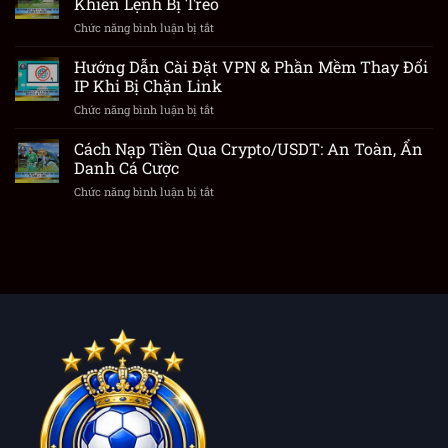
Khiến Lệnh Bị Treo
CSKH
Nhà
Chức năng bình luận bị tắt
ở
Nhà
Cái
Quy
Cái
Uy
Trình
Hướng Dẫn Cài Đặt VPN & Phần Mềm Thay Đổi
Hiệu
Tín
Rút
Quả
IP Khi Bị Chặn Link
Tiền
Khi
Chức năng bình luận bị tắt
ở
Nhà
Gặp
Hướng
Cái:
Sự
Dẫn
Cách Nạp Tiền Qua Crypto/USDT: An Toàn, Ẩn
Những
Cố
Cài
Lý
Danh Cá Cược
Nạp
Đặt
Do
Rút
Chức năng bình luận bị tắt
ở
VPN
Khiến
Cách
&
Lệnh
Nạp
Phần
Bị
Tiền
Mềm
Treo
Qua
Thay
Crypto/USDT:
Đổi
An
IP
Toàn,
Khi
Ẩn
Bị
Danh
Chặn
Cá
Link
Cược