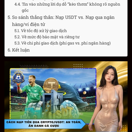
Tin vào những lời dụ dỗ “kèo thơm” không rõ nguồn
gốc
So sánh thẳng thắn: Nạp USDT vs. Nạp qua ngân
hàng/ví điện tử
Về tốc độ xử lý giao dịch
Về mức độ bảo mật và riêng tư
Về chi phí giao dịch (phí gas vs. phí ngân hàng)
Kết luận