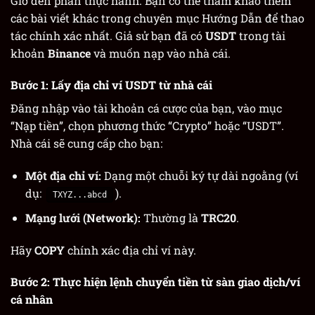
Giờ đến phần thực hành. Bạn có thể tham khảo thêm
các bài viết khác trong chuyên mục
Hướng Dẫn
để thao
tác chính xác nhất. Giả sử bạn đã có
USDT
trong tài
khoản
Binance
và muốn nạp vào nhà cái.
Bước 1: Lấy địa chỉ ví USDT từ nhà cái
Đăng nhập vào tài khoản cá cược của bạn, vào mục
“Nạp tiền”, chọn phương thức “Crypto” hoặc “USDT”.
Nhà cái sẽ cung cấp cho bạn:
Một địa chỉ ví:
Dạng một chuỗi ký tự dài ngoằng (ví
dụ:
).
TXYZ...abcd
Mạng lưới (Network):
Thường là
TRC20
.
Hãy
COPY
chính xác địa chỉ ví này.
Bước 2: Thực hiện lệnh chuyển tiền từ sàn giao dịch/ví
cá nhân