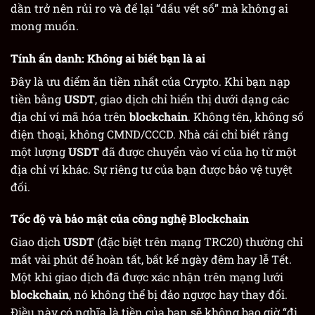
dần trở nên rủi ro và để lại “dấu vết số” mà không ai
mong muốn.
Tính ẩn danh: Không ai biết bạn là ai
Đây là ưu điểm ăn tiền nhất của Crypto. Khi bạn nạp
tiền bằng
USDT
, giao dịch chỉ hiển thị dưới dạng các
địa chỉ ví mã hóa trên
blockchain
. Không tên, không số
điện thoại, không CMND/CCCD. Nhà cái chỉ biết rằng
một lượng
USDT
đã được chuyển vào ví của họ từ một
địa chỉ ví khác. Sự riêng tư của bạn được bảo vệ tuyệt
đối.
Tốc độ và bảo mật của công nghệ Blockchain
Giao dịch
USDT
(đặc biệt trên mạng TRC20) thường chỉ
mất vài phút để hoàn tất, bất kể ngày đêm hay lễ Tết.
Một khi giao dịch đã được xác nhận trên mạng lưới
blockchain
, nó không thể bị đảo ngược hay thay đổi.
Điều này có nghĩa là tiền của bạn sẽ không bao giờ “đi