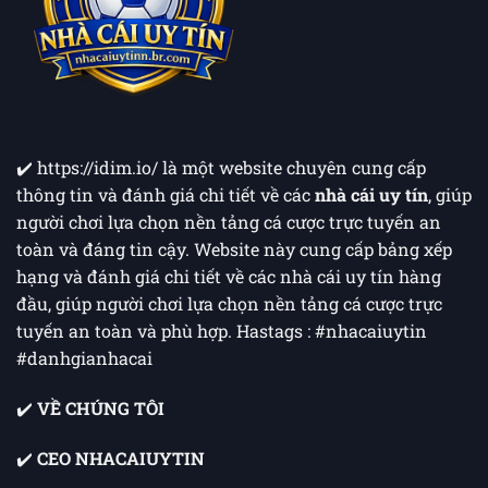
✔️ ​
https://idim.io/
là một website chuyên cung cấp
thông tin và đánh giá chi tiết về các
nhà cái uy tín
, giúp
người chơi lựa chọn nền tảng cá cược trực tuyến an
toàn và đáng tin cậy. Website này cung cấp bảng xếp
hạng và đánh giá chi tiết về các nhà cái uy tín hàng
đầu, giúp người chơi lựa chọn nền tảng cá cược trực
tuyến an toàn và phù hợp. Hastags : #nhacaiuytin
#danhgianhacai
✔️
VỀ CHÚNG TÔI
✔️
CEO NHACAIUYTIN