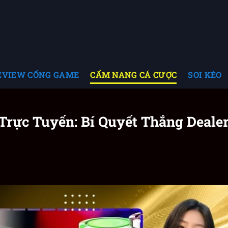
EVIEW CỔNG GAME
CẨM NANG CÁ CƯỢC
SOI KÈO
Trực Tuyến: Bí Quyết Thắng Deale