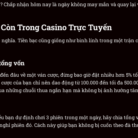
ốn? Chấp nhận hôm nay là ngày không may mắn và quay lại 
 Còn Trong Casino Trực Tuyến
 nghĩa. Tiền bạc cũng giống như binh lính trong một trận c
tổng vốn
 đến đâu về một ván cược, đừng bao giờ đặt nhiều hơn 5% t
 cược của bạn chỉ nên dao động từ 100.000 đến tối đa 500.0
qua những chuỗi thua ngắn hạn mà không bị ảnh hưởng tâm
u bạn dự định chơi 3 phiên trong một ngày, hãy chia tổng 
nghỉ phiên đó. Cách này giúp bạn không bị cuốn theo đà th