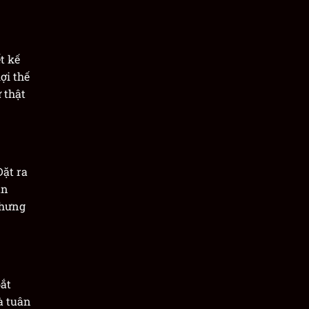
ết kế
ợi thế
 thật
Đặt ra
ần
nhưng
bắt
à tuân