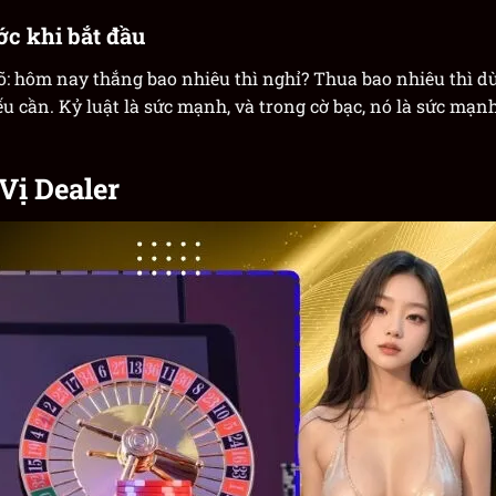
ớc khi bắt đầu
rõ: hôm nay thắng bao nhiêu thì nghỉ? Thua bao nhiêu thì d
u cần. Kỷ luật là sức mạnh, và trong cờ bạc, nó là sức mạn
Vị Dealer