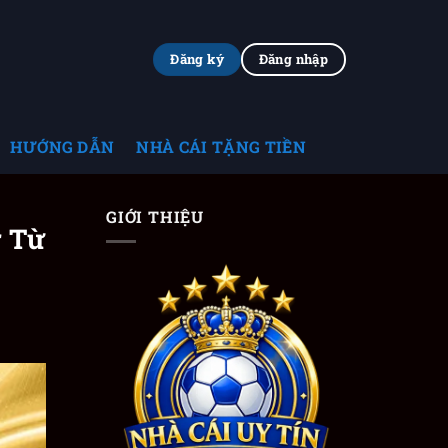
Đăng ký
Đăng nhập
HƯỚNG DẪN
NHÀ CÁI TẶNG TIỀN
GIỚI THIỆU
r Từ