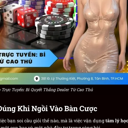
 Trực Tuyến: Bí Quyết Thắng Dealer Từ Cao Thủ
Đúng Khi Ngồi Vào Bàn Cược
c bạn soi cầu giỏi thế nào, mà là việc vận dụng
tâm lý học
t một con bạc và một nhà đầu tư trong sòng bài.