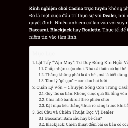
Kinh nghiệm chơi Casino trực tuyến
không phả
Đó là một cuộc đấu trí thực sự với
Dealer
, nơi
quyết định. Nhiều anh em cứ lao vào với suy n
Baccarat
,
Blackjack
hay
Roulette
. Thực tế, đ
niềm tin vào tâm linh.
Mục Lục
Lật Tẩy “Vận May”: Tư Duy Đúng Khi Ngồi V
Chấp nhận cuộc chơi: Nhà cái luôn có lợi thế
Thắng không phải là ăn hết, mà là biết dừng
Tâm lý “gỡ gạc” – con dao hai lưỡi
Quản Lý Vốn – Chuyện Sống Còn Trong Casi
Quy tắc cơ bản: Không cược quá 5% tổng vốn
Chia nhỏ bankroll theo phiên chơi
Đặt mục tiêu thắng/thua rõ ràng trước khi b
Soi Cầu và Chiến Thuật: Đọc Vị Dealer
Baccarat: Bám cầu hay bẻ cầu?
Blackjack: Chiến thuật đếm bài cơ bản có cò