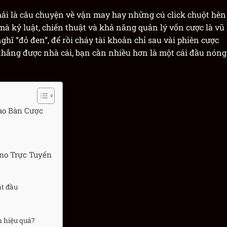
i là câu chuyện về vận may hay những cú click chuột hên 
 mà kỷ luật, chiến thuật và khả năng
quản lý vốn cược
là vũ
ghĩ “đỏ đen”, để rồi cháy tài khoản chỉ sau vài phiên cược
ể thắng được nhà cái, bạn cần nhiều hơn là một cái đầu nóng
ào Bàn Cược
no Trực Tuyến
ắt đầu
n hiệu quả?