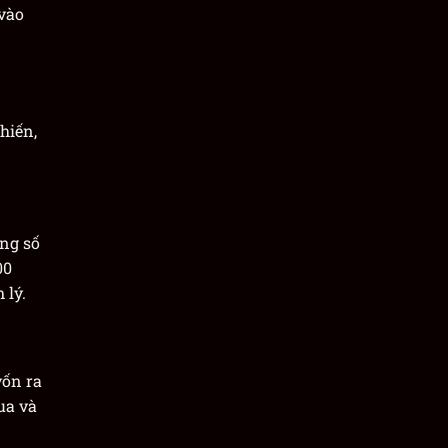
vào
hiến,
ổng số
00
 lý.
vốn ra
ua và