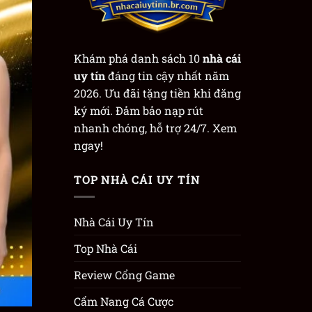
Khám phá danh sách 10
nhà cái
uy tín
đáng tin cậy nhất năm
2026. Ưu đãi tặng tiền khi đăng
ký mới. Đảm bảo nạp rút
nhanh chóng, hỗ trợ 24/7. Xem
ngay!
TOP NHÀ CÁI UY TÍN
Nhà Cái Uy Tín
Top Nhà Cái
Review Cổng Game
Cẩm Nang Cá Cược