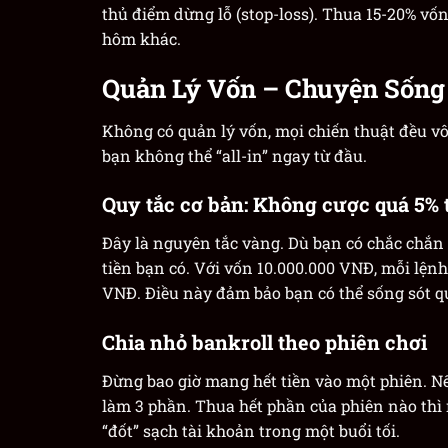
thủ điểm dừng lỗ (stop-loss). Thua 15-20% v
hôm khác.
Quản Lý Vốn – Chuyện Sống
Không có quản lý vốn, mọi chiến thuật đều vô
bạn không thể “all-in” ngay từ đầu.
Quy tắc cơ bản: Không cược quá 5% 
Đây là nguyên tắc vàng. Dù bạn có chắc chắn
tiền bạn có. Với vốn 10.000.000 VNĐ, mỗi lệnh
VNĐ. Điều này đảm bảo bạn có thể sống sót 
Chia nhỏ bankroll theo phiên chơi
Đừng bao giờ mang hết tiền vào một phiên. Nế
làm 3 phần. Thua hết phần của phiên nào thì 
“đốt” sạch tài khoản trong một buổi tối.