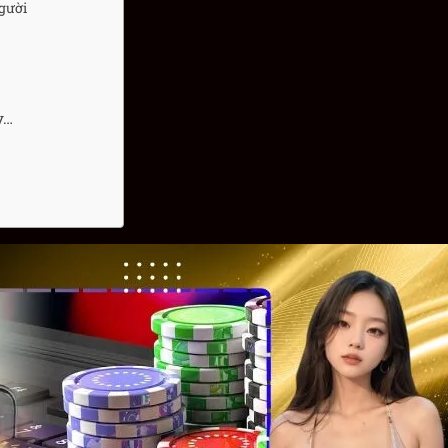
gười
y…