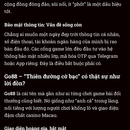
cộng đồng đông đảo, sôi nổi, ít “phốt” là một dấu hiệu
tốt.
Bảo mật thông tin: Vấn đề sống còn
Chẳng ai muốn một ngày đẹp trời thông tin cá nhân,
số điện thoại, tài khoản ngân hàng của mình bị rao
bán đâu đó. Các cổng game lớn đều đầu tư vào hệ
thống bảo mật nhiều lớp, mã hóa OTP qua Telegram
hoặc App riêng. Đây là điều bắt buộc phải có.
Go88 – “Thiên đường cờ bạc” có thật sự như
lời đồn?
Go88
là cái tên mà gần như ai từng chơi game bài đổi
thưởng cũng biết. Nó giống như “anh cả” trong làng,
nổi tiếng với lượng người chơi khổng lồ và giao diện
đậm chất casino Macau.
Giao diện hoàng gia, bắt mắt