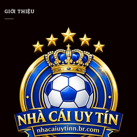
GIỚI THIỆU