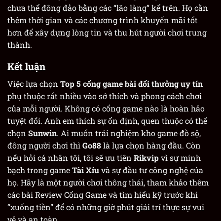
chưa thể đông đảo bằng các “lão làng” kể trên. Họ cần
thêm thời gian và các chương trình khuyến mãi tốt
hơn để xây dựng lòng tin và thu hút người chơi trung
thành.
Kết luận
Việc lựa chọn
Top 5 cổng game bài đổi thưởng uy tín
phụ thuộc rất nhiều vào sở thích và phong cách chơi
của mỗi người. Không có cổng game nào là hoàn hảo
tuyệt đối. Anh em thích sự ổn định, quen thuộc có thể
chọn
Sunwin
. Ai muốn trải nghiệm kho game đồ sộ,
đông người chơi thì
Go88
là lựa chọn hàng đầu. Còn
nếu hỏi cá nhân tôi, tôi sẽ ưu tiên
Rikvip
vì sự minh
bạch trong game
Tài Xỉu
và sự đầu tư công nghệ của
họ. Hãy là một người chơi thông thái, tham khảo thêm
các bài
Review Cổng Game
và tìm hiểu kỹ trước khi
“xuống tiền” để có những giờ phút giải trí thực sự vui
vẻ và an toàn.