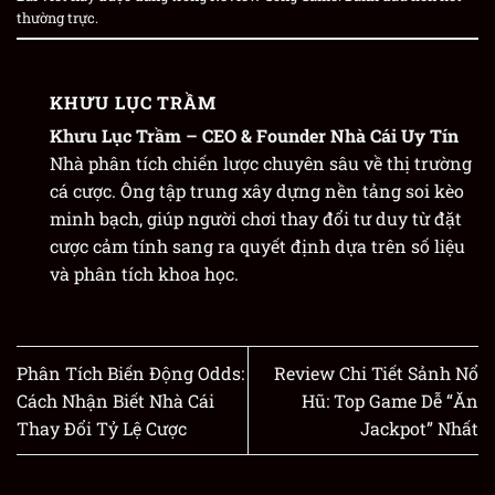
thường trực
.
KHƯU LỤC TRẦM
Khưu Lục Trầm
– CEO & Founder
Nhà Cái Uy Tín
Nhà phân tích chiến lược chuyên sâu về thị trường
cá cược. Ông tập trung xây dựng nền tảng soi kèo
minh bạch, giúp người chơi thay đổi tư duy từ đặt
cược cảm tính sang ra quyết định dựa trên số liệu
và phân tích khoa học.
Phân Tích Biến Động Odds:
Review Chi Tiết Sảnh Nổ
Cách Nhận Biết Nhà Cái
Hũ: Top Game Dễ “Ăn
Thay Đổi Tỷ Lệ Cược
Jackpot” Nhất