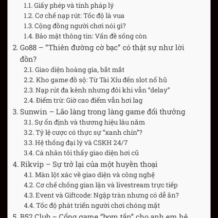
Giấy phép và tính pháp lý
Cơ chế nạp rút: Tốc độ là vua
Cộng đồng người chơi nói gì?
Bảo mật thông tin: Vấn đề sống còn
Go88 – “Thiên đường cờ bạc” có thật sự như lời
đồn?
Giao diện hoàng gia, bắt mắt
Kho game đồ sộ: Từ Tài Xỉu đến slot nổ hũ
Nạp rút đa kênh nhưng đôi khi vẫn “delay”
Điểm trừ: Giờ cao điểm vẫn hơi lag
Sunwin – Lão làng trong làng game đổi thưởng
Sự ổn định và thương hiệu lâu năm
Tỷ lệ cược có thực sự “xanh chín”?
Hệ thống đại lý và CSKH 24/7
Cá nhân tôi thấy giao diện hơi cũ
Rikvip – Sự trở lại của một huyền thoại
Màn lột xác về giao diện và công nghệ
Cơ chế chống gian lận và livestream trực tiếp
Event và Giftcode: Ngập tràn nhưng có dễ ăn?
Tốc độ phát triển người chơi chóng mặt
B52 Club – Cổng game “bom tấn” cho anh em hệ