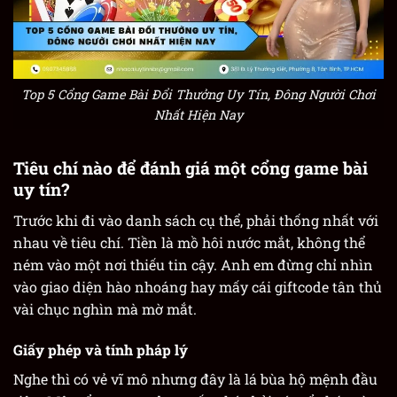
Top 5 Cổng Game Bài Đổi Thưởng Uy Tín, Đông Người Chơi
Nhất Hiện Nay
Tiêu chí nào để đánh giá một cổng game bài
uy tín?
Trước khi đi vào danh sách cụ thể, phải thống nhất với
nhau về tiêu chí. Tiền là mồ hôi nước mắt, không thể
ném vào một nơi thiếu tin cậy. Anh em đừng chỉ nhìn
vào giao diện hào nhoáng hay mấy cái giftcode tân thủ
vài chục nghìn mà mờ mắt.
Giấy phép và tính pháp lý
Nghe thì có vẻ vĩ mô nhưng đây là lá bùa hộ mệnh đầu