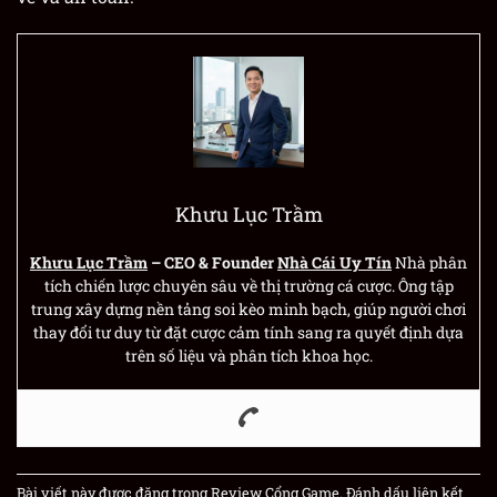
Khưu Lục Trầm
Khưu Lục Trầm
– CEO & Founder
Nhà Cái Uy Tín
Nhà phân
tích chiến lược chuyên sâu về thị trường cá cược. Ông tập
trung xây dựng nền tảng soi kèo minh bạch, giúp người chơi
thay đổi tư duy từ đặt cược cảm tính sang ra quyết định dựa
trên số liệu và phân tích khoa học.
Bài viết này được đăng trong
Review Cổng Game
. Đánh dấu
liên kết