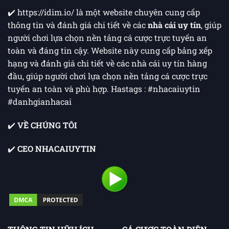
✔️ ​
https://idim.io/
là một website chuyên cung cấp
thông tin và đánh giá chi tiết về các
nhà cái uy tín
, giúp
người chơi lựa chọn nền tảng cá cược trực tuyến an
toàn và đáng tin cậy. Website này cung cấp bảng xếp
hạng và đánh giá chi tiết về các nhà cái uy tín hàng
đầu, giúp người chơi lựa chọn nền tảng cá cược trực
tuyến an toàn và phù hợp. Hastags : #nhacaiuytin
#danhgianhacai
✔️
VỀ CHÚNG TÔI
✔️
CEO NHACAIUYTIN