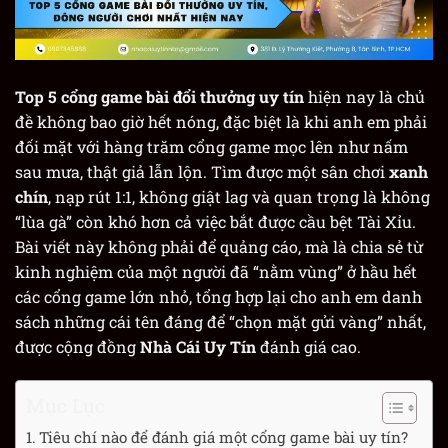
Top 5 cổng game bài đổi thưởng uy tín
hiện nay là chủ
đề không bao giờ hết nóng, đặc biệt là khi anh em phải
đối mặt với hàng trăm cổng game mọc lên như nấm
sau mưa, thật giả lẫn lộn. Tìm được một sân chơi
xanh
chín
, nạp rút 1:1, không giật lag và quan trọng là không
“lùa gà” còn khó hơn cả việc bắt được cầu bệt Tài Xỉu.
Bài viết này không phải để quảng cáo, mà là chia sẻ từ
kinh nghiệm của một người đã “nằm vùng” ở hầu hết
các cổng game lớn nhỏ, tổng hợp lại cho anh em danh
sách những cái tên đáng để “chọn mặt gửi vàng” nhất,
được cộng đồng
Nhà Cái Uy Tín
đánh giá cao.
Mục Lục
Tiêu chí nào để đánh giá một cổng game bài uy tín?