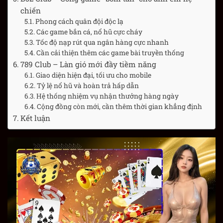
chiến
Phong cách quân đội độc lạ
Các game bắn cá, nổ hũ cực cháy
Tốc độ nạp rút qua ngân hàng cực nhanh
Cần cải thiện thêm các game bài truyền thống
789 Club – Làn gió mới đầy tiềm năng
Giao diện hiện đại, tối ưu cho mobile
Tỷ lệ nổ hũ và hoàn trả hấp dẫn
Hệ thống nhiệm vụ nhận thưởng hàng ngày
Cộng đồng còn mới, cần thêm thời gian khẳng định
Kết luận