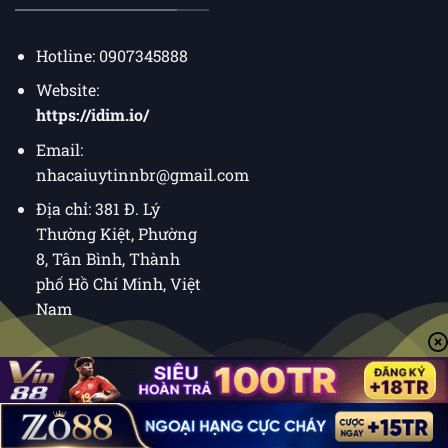
Hotline: 0907345888
Website:
https://idim.io/
Email:
nhacaiuytinnbr@gmail.com
Địa chỉ: 381 Đ. Lý
Thường Kiệt, Phường
8, Tân Bình, Thành
phố Hồ Chí Minh, Việt
Nam
Copyright 2026 ©
nhà cái uy tín