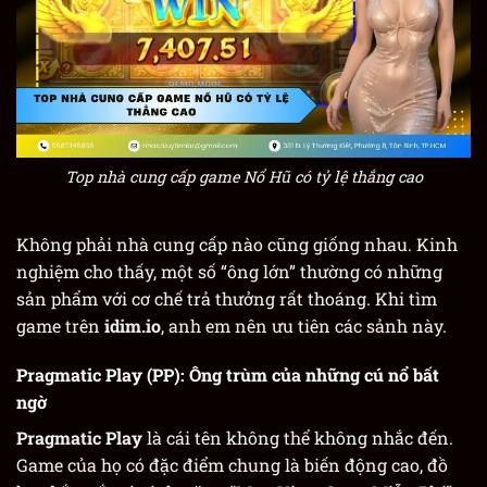
Top nhà cung cấp game Nổ Hũ có tỷ lệ thắng cao
Không phải nhà cung cấp nào cũng giống nhau. Kinh
nghiệm cho thấy, một số “ông lớn” thường có những
sản phẩm với cơ chế trả thưởng rất thoáng. Khi tìm
game trên
idim.io
, anh em nên ưu tiên các sảnh này.
Pragmatic Play (PP): Ông trùm của những cú nổ bất
ngờ
Pragmatic Play
là cái tên không thể không nhắc đến.
Game của họ có đặc điểm chung là biến động cao, đồ