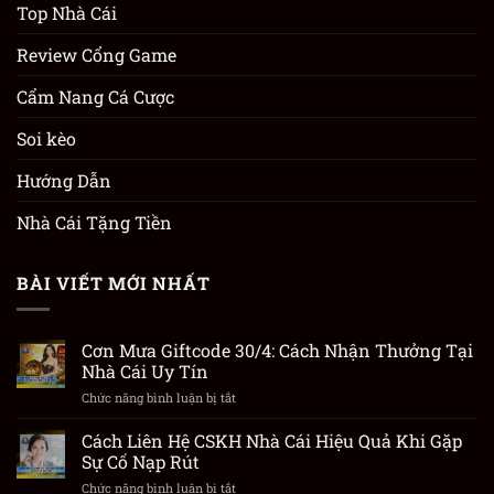
Top Nhà Cái
Review Cổng Game
Cẩm Nang Cá Cược
Soi kèo
Hướng Dẫn
Nhà Cái Tặng Tiền
BÀI VIẾT MỚI NHẤT
Cơn Mưa Giftcode 30/4: Cách Nhận Thưởng Tại
Nhà Cái Uy Tín
Chức năng bình luận bị tắt
ở
Cơn
Mưa
Cách Liên Hệ CSKH Nhà Cái Hiệu Quả Khi Gặp
Giftcode
Sự Cố Nạp Rút
30/4:
Chức năng bình luận bị tắt
ở
Cách