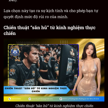
Lựa chọn này tạo ra sự kịch tính và cho phép bạn tự
quyết định mức độ rủi ro của mình.
Chiến thuật “săn hũ” từ kinh nghiệm thực
chiến
Chiến thuật “săn hũ” từ kinh nghiệm thực chiến