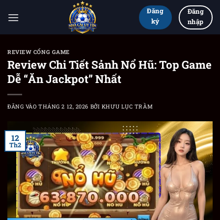
Bỏ
Đăng
Đăng
qua
ký
nhập
nội
dung
REVIEW CỔNG GAME
Review Chi Tiết Sảnh Nổ Hũ: Top Game
Dễ “Ăn Jackpot” Nhất
ĐĂNG VÀO
THÁNG 2 12, 2026
BỞI
KHƯU LỤC TRẦM
12
Th2