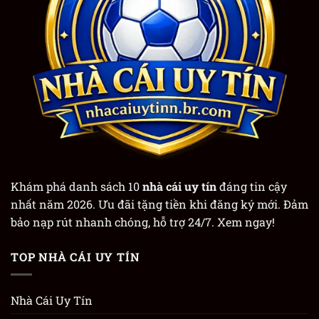
Khám phá danh sách 10
nhà cái uy tín
đáng tin cậy
nhất năm 2026. Ưu đãi tặng tiền khi đăng ký mới. Đảm
bảo nạp rút nhanh chóng, hỗ trợ 24/7. Xem ngay!
TOP NHÀ CÁI UY TÍN
Nhà Cái Uy Tín