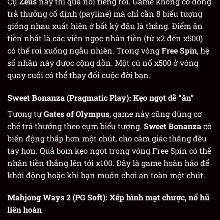
Cụ
Zeus
này thì quá nổi tiếng rồi. Game không có dòng
trả thưởng cố định (payline) mà chỉ cần 8 biểu tượng
giống nhau xuất hiện ở bất kỳ đâu là thắng. Điểm ăn
tiền nhất là các viên ngọc nhân tiền (từ x2 đến x500)
có thể rơi xuống ngẫu nhiên. Trong vòng
Free Spin
, hệ
số nhân này được cộng dồn. Một cú nổ x500 ở vòng
quay cuối có thể thay đổi cuộc đời bạn.
Sweet Bonanza (Pragmatic Play): Kẹo ngọt dễ “ăn”
Tương tự
Gates of Olympus
, game này cũng dùng cơ
chế trả thưởng theo cụm biểu tượng.
Sweet Bonanza
có
biến động thấp hơn một chút, cho cảm giác thắng đều
tay hơn. Quả bom kẹo ngọt trong vòng Free Spin có thể
nhân tiền thắng lên tới x100. Đây là game hoàn hảo để
khởi động hoặc khi bạn muốn chơi an toàn một chút.
Mahjong Ways 2 (PG Soft): Xếp hình mạt chược, nổ hũ
liên hoàn