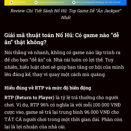
Review Chi Tiết Sảnh Nổ Hũ: Top Game Dễ “Ăn Jackpot”
Nhất
Giải mã thuật toán Nổ Hũ: Có game nào “dễ
ăn” thật không?
Nói thẳng và nhanh, không có game nào lập trình ra
để cho bạn “dễ ăn” cả. Nhà cái luôn có lợi thế. Tuy
nhiên, hiểu luật chơi sẽ giúp bạn tăng cơ hội của mình
lên đáng kể, thay vì quay một cách mù quáng.
Hiểu đúng về RTP và mức độ biến động
RTP (Return to Player)
là tỷ lệ trả thưởng cho người
chơi. Ví dụ, RTP 96% có nghĩa là với mỗi 100.000 VNĐ
cược vào, game sẽ trả lại trung bình 96.000 VNĐ cho
TẤT CẢ người chơi trong một thời gian dài. Phần còn
lại là lợi nhuận của nhà cái.