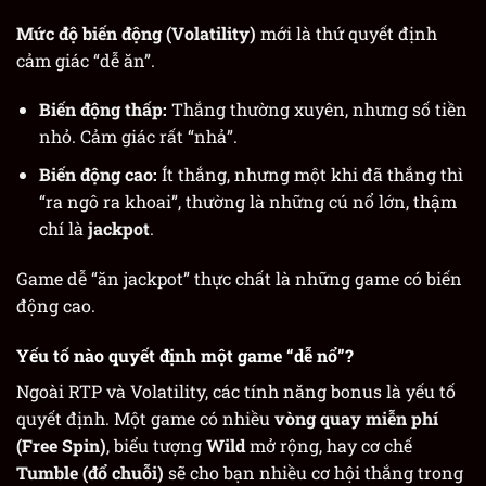
Mức độ biến động (Volatility)
mới là thứ quyết định
cảm giác “dễ ăn”.
Biến động thấp:
Thắng thường xuyên, nhưng số tiền
nhỏ. Cảm giác rất “nhả”.
Biến động cao:
Ít thắng, nhưng một khi đã thắng thì
“ra ngô ra khoai”, thường là những cú nổ lớn, thậm
chí là
jackpot
.
Game dễ “ăn jackpot” thực chất là những game có biến
động cao.
Yếu tố nào quyết định một game “dễ nổ”?
Ngoài RTP và Volatility, các tính năng bonus là yếu tố
quyết định. Một game có nhiều
vòng quay miễn phí
(Free Spin)
, biểu tượng
Wild
mở rộng, hay cơ chế
Tumble (đổ chuỗi)
sẽ cho bạn nhiều cơ hội thắng trong