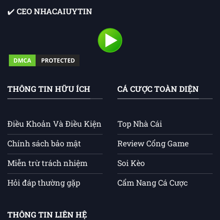
✔️
CEO NHACAIUYTIN
THÔNG TIN HỮU ÍCH
CÁ CƯỢC TOÀN DIỆN
Điều Khoản Và Điều Kiện
Top Nhà Cái
Chính sách bảo mật
Review Cổng Game
Miễn trừ trách nhiệm
Soi Kèo
Hỏi đáp thường gặp
Cẩm Nang Cá Cược
THÔNG TIN LIÊN HỆ