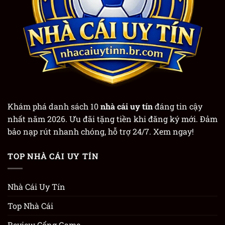
Khám phá danh sách 10
nhà cái uy tín
đáng tin cậy
nhất năm 2026. Ưu đãi tặng tiền khi đăng ký mới. Đảm
bảo nạp rút nhanh chóng, hỗ trợ 24/7. Xem ngay!
TOP NHÀ CÁI UY TÍN
Nhà Cái Uy Tín
Top Nhà Cái
Review Cổng Game