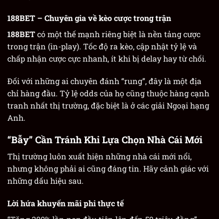
188BET
– Chuyên gia về kèo cược trong trận
188BET
có một thế mạnh riêng biệt là nền tảng cược
trong trận (in-play). Tốc độ ra kèo, cập nhật tỷ lệ và
chấp nhận cược cực nhanh, ít khi bị delay hay từ chối.
Đối với những ai chuyên đánh “rung”, đây là một địa
chỉ hàng đầu. Tỷ lệ odds của họ cũng thuộc hàng cạnh
tranh nhất thị trường, đặc biệt là ở các giải Ngoại hạng
Anh.
“Bẫy” Cần Tránh Khi Lựa Chọn Nhà Cái Mới
Thị trường luôn xuất hiện những
nhà cái mới nổi
,
nhưng không phải ai cũng đáng tin. Hãy cảnh giác với
những dấu hiệu sau.
Lời hứa khuyến mãi phi thực tế