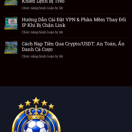
Khiến Lệnh Bị Treo
CSKH
Nhà
Chức năng bình luận bị tắt
ở
Nhà
Cái
Quy
Cái
Uy
Trình
Hướng Dẫn Cài Đặt VPN & Phần Mềm Thay Đổi
Hiệu
Tín
Rút
Quả
IP Khi Bị Chặn Link
Tiền
Khi
Chức năng bình luận bị tắt
ở
Nhà
Gặp
Hướng
Cái:
Sự
Dẫn
Cách Nạp Tiền Qua Crypto/USDT: An Toàn, Ẩn
Những
Cố
Cài
Lý
Danh Cá Cược
Nạp
Đặt
Do
Rút
Chức năng bình luận bị tắt
ở
VPN
Khiến
Cách
&
Lệnh
Nạp
Phần
Bị
Tiền
Mềm
Treo
Qua
Thay
Crypto/USDT:
Đổi
An
IP
Toàn,
Khi
Ẩn
Bị
Danh
Chặn
Cá
Link
Cược