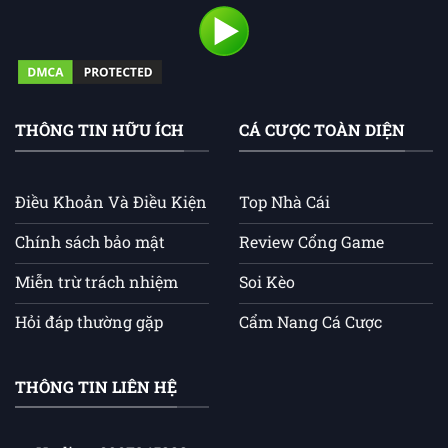
THÔNG TIN HỮU ÍCH
CÁ CƯỢC TOÀN DIỆN
Điều Khoản Và Điều Kiện
Top Nhà Cái
Chính sách bảo mật
Review Cổng Game
Miễn trừ trách nhiệm
Soi Kèo
Hỏi đáp thường gặp
Cẩm Nang Cá Cược
THÔNG TIN LIÊN HỆ