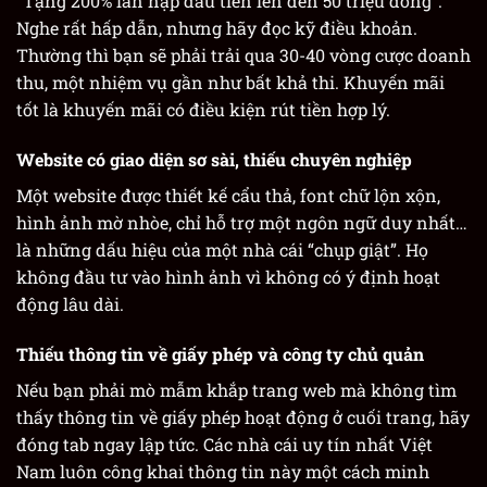
“Tặng 200% lần nạp đầu tiên lên đến 50 triệu đồng”.
Nghe rất hấp dẫn, nhưng hãy đọc kỹ điều khoản.
Thường thì bạn sẽ phải trải qua 30-40 vòng cược doanh
thu, một nhiệm vụ gần như bất khả thi. Khuyến mãi
tốt là khuyến mãi có điều kiện rút tiền hợp lý.
Website có giao diện sơ sài, thiếu chuyên nghiệp
Một website được thiết kế cẩu thả, font chữ lộn xộn,
hình ảnh mờ nhòe, chỉ hỗ trợ một ngôn ngữ duy nhất…
là những dấu hiệu của một nhà cái “chụp giật”. Họ
không đầu tư vào hình ảnh vì không có ý định hoạt
động lâu dài.
Thiếu thông tin về giấy phép và công ty chủ quản
Nếu bạn phải mò mẫm khắp trang web mà không tìm
thấy thông tin về giấy phép hoạt động ở cuối trang, hãy
đóng tab ngay lập tức. Các
nhà cái uy tín nhất Việt
Nam
luôn công khai thông tin này một cách minh