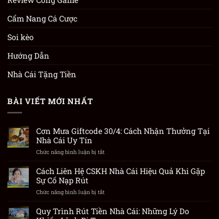
Cẩm Nang Cá Cược
Soi kèo
Hướng Dẫn
Nhà Cái Tặng Tiền
BÀI VIẾT MỚI NHẤT
Cơn Mưa Giftcode 30/4: Cách Nhận Thưởng Tại
Nhà Cái Uy Tín
Chức năng bình luận bị tắt
ở
Cơn
Mưa
Cách Liên Hệ CSKH Nhà Cái Hiệu Quả Khi Gặp
Giftcode
Sự Cố Nạp Rút
30/4:
Chức năng bình luận bị tắt
ở
Cách
Cách
Nhận
Liên
Quy Trình Rút Tiền Nhà Cái: Những Lý Do
Thưởng
Hệ
Tại