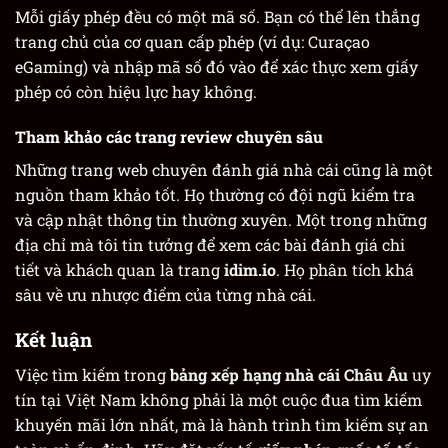
Mỗi giấy phép đều có một mã số. Bạn có thể lên thẳng
trang chủ của cơ quan cấp phép (ví dụ: Curaçao
eGaming) và nhập mã số đó vào để xác thực xem giấy
phép có còn hiệu lực hay không.
Tham khảo các trang review chuyên sâu
Những trang web chuyên đánh giá nhà cái cũng là một
nguồn tham khảo tốt. Họ thường có đội ngũ kiểm tra
và cập nhật thông tin thường xuyên. Một trong những
địa chỉ mà tôi tin tưởng để xem các bài đánh giá chi
tiết và khách quan là trang
idim.io
. Họ phân tích khá
sâu về ưu nhược điểm của từng nhà cái.
Kết luận
Việc tìm kiếm trong
bảng xếp hạng nhà cái Châu Âu
uy
tín tại Việt Nam không phải là một cuộc đua tìm kiếm
khuyến mãi lớn nhất, mà là hành trình tìm kiếm sự an