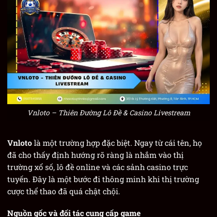
Vnloto – Thiên Đường Lô Đề & Casino Livestream
Vnloto
là một trường hợp đặc biệt. Ngay từ cái tên, họ
đã cho thấy định hướng rõ ràng là nhắm vào thị
trường xổ số, lô đề online và các sảnh casino trực
tuyến. Đây là một bước đi thông minh khi thị trường
cược thể thao đã quá chật chội.
Nguồn gốc và đối tác cung cấp game