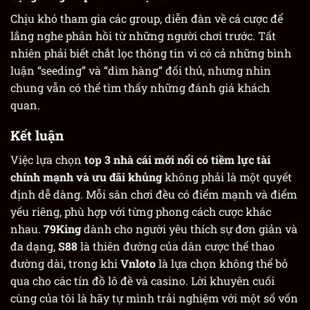
Chịu khó tham gia các group, diễn đàn về cá cược để
lắng nghe phản hồi từ những người chơi trước. Tất
nhiên phải biết chắt lọc thông tin vì có cả những bình
luận “seeding” và “dìm hàng” đối thủ, nhưng nhìn
chung vẫn có thể tìm thấy những đánh giá khách
quan.
Kết luận
Việc lựa chọn
top 3 nhà cái mới nổi có tiềm lực tài
chính mạnh và ưu đãi khủng
không phải là một quyết
định dễ dàng. Mỗi sân chơi đều có điểm mạnh và điểm
yếu riêng, phù hợp với từng phong cách cược khác
nhau.
79King
dành cho người yêu thích sự đơn giản và
đa dạng,
S88
là thiên đường của dân cược thể thao
đường dài, trong khi
Vnloto
là lựa chọn không thể bỏ
qua cho các tín đồ lô đề và casino. Lời khuyên cuối
cùng của tôi là hãy tự mình trải nghiệm với một số vốn