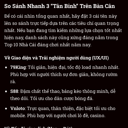
So Sánh Nhanh 3 “Tân Binh” Trên Bàn Cân
Để có cái nhìn tổng quan nhất, hãy đặt 3 cái tên này
lên so sánh trực tiếp dựa trên các tiêu chí quan trọng
nhất. Nếu bạn đang tìm kiếm những lựa chọn tốt nhất
hiện nay, danh sách này cũng xứng đáng nằm trong
Top 10 Nhà Cái
đáng chơi nhất năm nay.
Về Giao diện và Trải nghiệm người dùng (UX/UI)
79King
: Tối giản, hiện đại, tốc độ load nhanh nhất.
Phù hợp với người thích sự đơn giản, không rườm
rà.
S88
: Đậm chất thể thao, bảng kèo thông minh, dễ
theo dõi. Tối ưu cho dân cược bóng đá.
Vnloto
: Trực quan, thân thiện, đặc biệt tối ưu cho
mobile. Phù hợp với người chơi lô đề, casino.