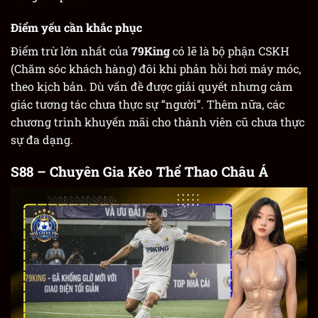
Điểm yếu cần khắc phục
Điểm trừ lớn nhất của
79King
có lẽ là bộ phận CSKH
(Chăm sóc khách hàng) đôi khi phản hồi hơi máy móc,
theo kịch bản. Dù vấn đề được giải quyết nhưng cảm
giác tương tác chưa thực sự “người”. Thêm nữa, các
chương trình khuyến mãi cho thành viên cũ chưa thực
sự đa dạng.
S88 – Chuyên Gia Kèo Thể Thao Châu Á