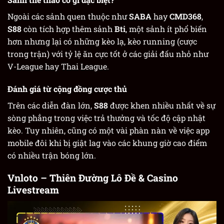
Ngoài các sảnh quen thuộc như
SABA
hay
CMD368
,
S88
còn tích hợp thêm sảnh
Bti
, một sảnh ít phổ biến
hơn nhưng lại có những kèo lạ, kèo running (cược
trong trận) với tỷ lệ ăn cực tốt ở các giải đấu nhỏ như
V-League hay Thai League.
Đánh giá từ cộng đồng cược thủ
Trên các diễn đàn lớn,
S88
được khen nhiều nhất về sự
sòng phẳng trong việc trả thưởng và tốc độ cập nhật
kèo. Tuy nhiên, cũng có một vài phàn nàn về việc app
mobile đôi khi bị giật lag vào các khung giờ cao điểm
có nhiều trận bóng lớn.
Vnloto – Thiên Đường Lô Đề & Casino
Livestream