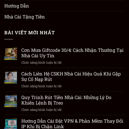
Hướng Dẫn
Nhà Cái Tặng Tiền
BÀI VIẾT MỚI NHẤT
Cơn Mưa Giftcode 30/4: Cách Nhận Thưởng Tại
Nhà Cái Uy Tín
Chức năng bình luận bị tắt
ở
Cơn
Mưa
Cách Liên Hệ CSKH Nhà Cái Hiệu Quả Khi Gặp
Giftcode
Sự Cố Nạp Rút
30/4:
Chức năng bình luận bị tắt
ở
Cách
Cách
Nhận
Liên
Quy Trình Rút Tiền Nhà Cái: Những Lý Do
Thưởng
Hệ
Tại
Khiến Lệnh Bị Treo
CSKH
Nhà
Chức năng bình luận bị tắt
ở
Nhà
Cái
Quy
Cái
Uy
Trình
Hướng Dẫn Cài Đặt VPN & Phần Mềm Thay Đổi
Hiệu
Tín
Rút
Quả
IP Khi Bị Chặn Link