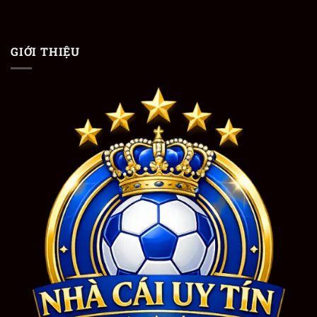
GIỚI THIỆU