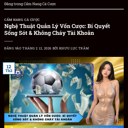
Đăng trong
Cẩm Nang Cá Cược
CẨM NANG CÁ CƯỢC
Nghệ Thuật Quản Lý Vốn Cược: Bí Quyết
Sống Sót & Không Cháy Tài Khoản
ĐĂNG VÀO
THÁNG 2 12, 2026
BỞI
KHƯU LỤC TRẦM
12
Th2