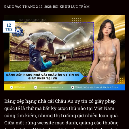
ĐĂNG VÀO
THÁNG 2 12, 2026
BỞI
KHƯU LỤC TRẦM
12
Th2
Bảng xếp hạng nhà cái Châu Âu uy tín có giấy phép
quốc tế là thứ mà bất kỳ cược thủ nào tại Việt Nam
cũng tìm kiếm, nhưng thị trường giờ nhiễu loạn quá.
Giữa một rừng website mạo danh, quảng cáo thưởng