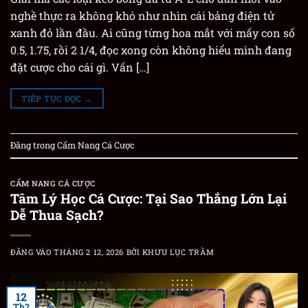
nghề thực ra không khó như nhìn cái bảng điện tử
xanh đỏ lần đầu. Ai cũng từng hoa mắt với mấy con số
0.5, 1.75, rồi 2 1/4, đọc xong còn không hiểu mình đang
đặt cược cho cái gì. Vấn […]
TIẾP TỤC ĐỌC
→
Đăng trong
Cẩm Nang Cá Cược
CẨM NANG CÁ CƯỢC
Tâm Lý Học Cá Cược: Tại Sao Thắng Lớn Lại
Dễ Thua Sạch?
ĐĂNG VÀO
THÁNG 2 12, 2026
BỞI
KHƯU LỤC TRẦM
12
Th2