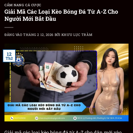
CẨM NANG CÁ CƯỢC
Giải Mã Các Loại Kèo Bóng Đá Từ A-Z Cho
Người Mới Bắt Đầu
ĐĂNG VÀO
THÁNG 2 12, 2026
BỞI
KHƯU LỤC TRẦM
12
Th2
Giải mã các loại kèo bóng đá từ A-Z cho dân mới vào