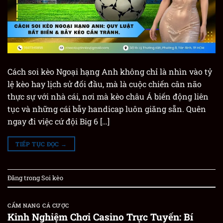
Cách soi kèo Ngoại hạng Anh không chỉ là nhìn vào tỷ
lệ kèo hay lịch sử đối đầu, mà là cuộc chiến cân não
thực sự với nhà cái, nơi mà kèo châu Á biến động liên
tục và những cái bẫy handicap luôn giăng sẵn. Quên
ngay đi việc cứ đội Big 6 […]
TIẾP TỤC ĐỌC
→
Đăng trong
Soi kèo
CẨM NANG CÁ CƯỢC
Kinh Nghiệm Chơi Casino Trực Tuyến: Bí