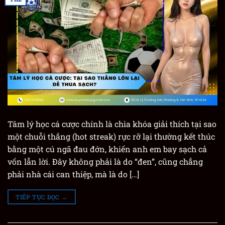
Tâm lý học cá cược chính là chìa khóa giải thích tại sao
một chuỗi thắng (hot streak) rực rỡ lại thường kết thúc
bằng một cú ngã đau đớn, khiến anh em bay sạch cả
vốn lẫn lời. Đây không phải là do “đen”, cũng chẳng
phải nhà cái can thiệp, mà là do […]
TIẾP TỤC ĐỌC
→