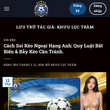
Bỏ
Đăng
Đăng
qua
ký
nhập
nội
dung
LƯU TRỮ TÁC GIẢ:
KHƯU LỤC TRẦM
SOI KÈO
Cách Soi Kèo Ngoại Hạng Anh: Quy Luật Bất
Biến & Bẫy Kèo Cần Tránh.
ĐĂNG VÀO
THÁNG 2 12, 2026
BỞI
KHƯU LỤC TRẦM
12
Th2